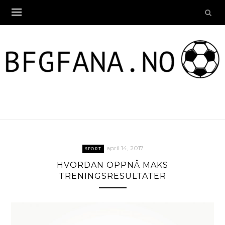
Skip
to
content
april 14, 2017
SPORT
HVORDAN OPPNÅ MAKS
TRENINGSRESULTATER