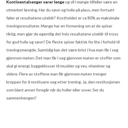
Kontinentalsenger varer lenge
og vil i mange tilfeller være en
utmerket løsning. Har du søvn og hvile på plass, men fortsatt
føler at resultatene uteblir? Kostholdet er ca 80% av maksimale
treningsresultater. Mange har en formening om at de spiser
riktig, men gjør de egentlig det hvis resultatene uteblir til tross
for god hvile og søvn? De fleste spiser faktisk for lite i forhold til
treningsmengde. Samtidig kan det være brist i hva man får i seg
gjennom maten. Det man får i seg gjennom maten er stoffer som
skal gi energi, byggeklosser til muskler og vev, vitaminer og
videre. Flere av stoffene man får gjennom maten trenger
kroppen for å restituere seg etter trening. Ja, den restitusjonen
som blant annet foregår når du hviler eller sover. Ser du
sammenhengen?