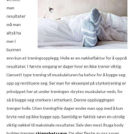
man
resultater
må man
altså ha
mer i
bunnen
enn kun et treningsopplegg. Hvile er en nøkkelfaktor for å oppnå
resultater. I første omgang er dager hvor en ikke trener viktig.
Uansett type trening vil muskulaturen ha behov for å bygge seg
opp og restituere seg. Ser man for eksempel på styrketrening er
prinsippet her at under treningen «brytes muskulatur ned», for
så å bygge seg sterkere i etterkant. Denne oppbyggingen
trenger hvile. Uten treningfrie dager ender man opp med å kun
bryte ned og ikke bygge opp. Samtidig er faktisk søvn en utrolig
viktig nøkkel til maksimale resultater. Selv den mest ihuga body
builder trenger
skjønnhetssøvn
. De aller fleste av oss sover