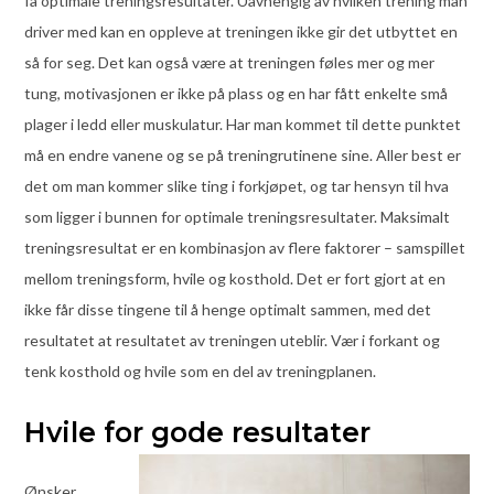
få optimale treningsresultater. Uavhengig av hvilken trening man
driver med kan en oppleve at treningen ikke gir det utbyttet en
så for seg. Det kan også være at treningen føles mer og mer
tung, motivasjonen er ikke på plass og en har fått enkelte små
plager i ledd eller muskulatur. Har man kommet til dette punktet
må en endre vanene og se på treningrutinene sine. Aller best er
det om man kommer slike ting i forkjøpet, og tar hensyn til hva
som ligger i bunnen for optimale treningsresultater. Maksimalt
treningsresultat er en kombinasjon av flere faktorer – samspillet
mellom treningsform, hvile og kosthold. Det er fort gjort at en
ikke får disse tingene til å henge optimalt sammen, med det
resultatet at resultatet av treningen uteblir. Vær i forkant og
tenk kosthold og hvile som en del av treningplanen.
Hvile for gode resultater
Ønsker